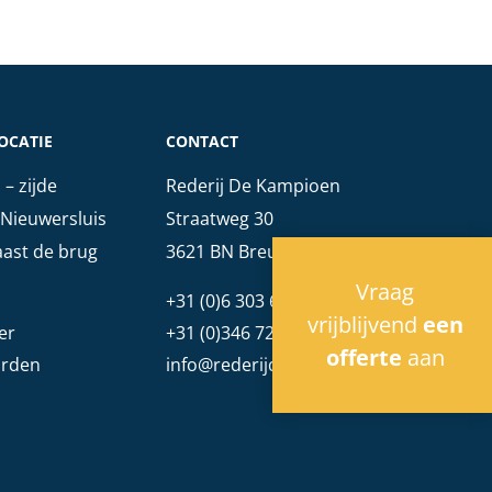
OCATIE
CONTACT
– zijde
Rederij De Kampioen
Nieuwersluis
Straatweg 30
ast de brug
3621 BN Breukelen
Vraag
+31 (0)6 303 68 006
vrijblijvend
een
er
+31 (0)346 724 009
offerte
aan
rden
info@rederijdekampioen.nl