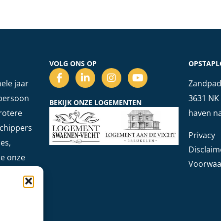
VOLG ONS OP
OPSTAPL
ele jaar
Zandpad 
 persoon
3631 NK 
BEKIJK ONZE LOGEMENTEN
rotere
haven na
schippers
Privacy
es,
Disclaim
zie onze
Voorwaa