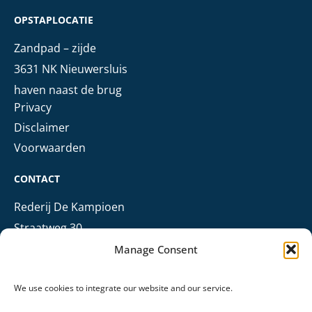
OPSTAPLOCATIE
Zandpad – zijde
3631 NK Nieuwersluis
haven naast de brug
Privacy
Disclaimer
Voorwaarden
CONTACT
Rederij De Kampioen
Straatweg 30
3621 BN Breukelen
Manage Consent
+31 (0)6 303 68 006
+31 (0)346 724 009
We use cookies to integrate our website and our service.
info@rederijdekampioen.nl