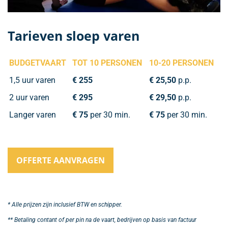
Tarieven sloep varen
BUDGETVAART
TOT 10 PERSONEN
10-20 PERSONEN
1,5 uur varen
€ 255
€ 25,50
p.p.
2 uur varen
€ 295
€ 29,50
p.p.
Langer varen
€ 75
per 30 min.
€ 75
per 30 min.
OFFERTE AANVRAGEN
* Alle prijzen zijn inclusief BTW en schipper.
** Betaling contant of per pin na de vaart, bedrijven op basis van factuur