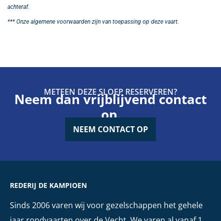
achteraf.
*** Onze
algemene voorwaarden
zijn van toepassing op deze vaart.
METEEN DEZE SLOEP RESERVEREN?
Neem dan vrijblijvend contact
op.
NEEM CONTACT OP
REDERIJ DE KAMPIOEN
Sinds 2006 varen wij voor gezelschappen het gehele
jaar rondvaarten over de Vecht. We varen al vanaf 1