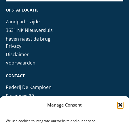
OPSTAPLOCATIE
Zandpad – zijde
3631 NK Nieuwersluis
haven naast de brug
Privacy
Disclaimer
Voorwaarden
CONTACT
Rederij De Kampioen
Straatweg 30
3621 BN Breukelen
Manage Consent
+31 (0)6 303 68 006
+31 (0)346 724 009
We use cookies to integrate our website and our service.
info@rederijdekampioen.nl