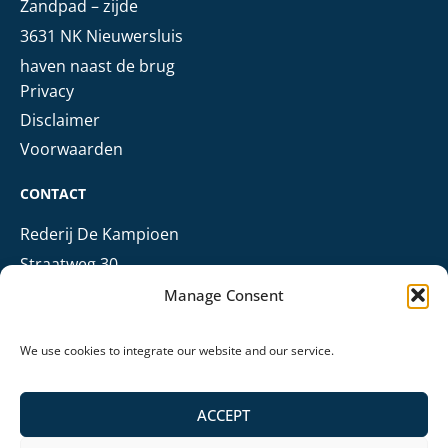
Zandpad – zijde
3631 NK Nieuwersluis
haven naast de brug
Privacy
Disclaimer
Voorwaarden
CONTACT
Rederij De Kampioen
Straatweg 30
3621 BN Breukelen
Manage Consent
+31 (0)6 303 68 006
+31 (0)346 724 009
We use cookies to integrate our website and our service.
info@rederijdekampioen.nl
ACCEPT