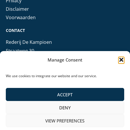
Privacy
Disclaimer
Voorwaarden
CONTACT
Rederij De Kampioen
Straatweg 30
3621 BN Breukelen
Manage Consent
+31 (0)6 303 68 006
+31 (0)346 724 009
We use cookies to integrate our website and our service.
info@rederijdekampioen.nl
ACCEPT
DENY
© Rederij De Kampioen
Algemene voorwaarden
Website door Studio Campo
VIEW PREFERENCES