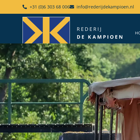
+31 (0)6 303 68 006
info@rederijdekampioen.nl
H