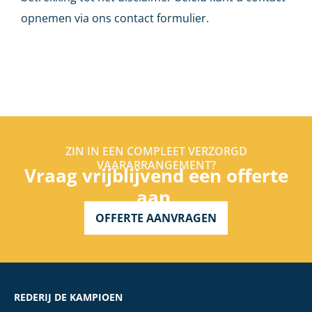
opnemen via ons contact formulier.
ZIN IN EEN COMPLEET VERZORGD
VAARARRANGEMENT?
Vraag vrijblijvend een offerte
aan.
OFFERTE AANVRAGEN
REDERIJ DE KAMPIOEN