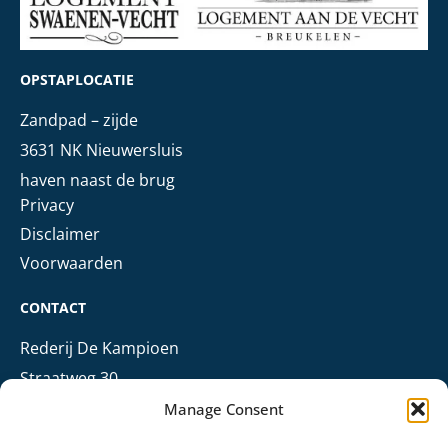
OPSTAPLOCATIE
Zandpad – zijde
3631 NK Nieuwersluis
haven naast de brug
Privacy
Disclaimer
Voorwaarden
CONTACT
Rederij De Kampioen
Straatweg 30
3621 BN Breukelen
Manage Consent
+31 (0)6 303 68 006