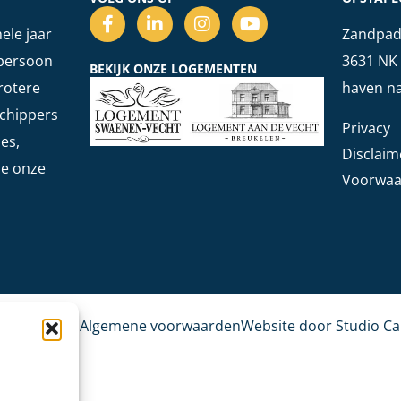
ele jaar
Zandpad 
 persoon
3631 NK 
BEKIJK ONZE LOGEMENTEN
rotere
haven na
schippers
Privacy
es,
Disclaim
zie onze
Voorwaa
De Kampioen
Algemene voorwaarden
Website door Studio C