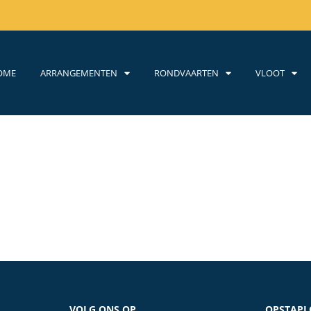
OME
ARRANGEMENTEN
RONDVAARTEN
VLOOT
VOLG ONS OP
OPSTAPL