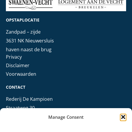
OPSTAPLOCATIE
Zandpad – zijde
3631 NK Nieuwersluis
haven naast de brug
Privacy
Disclaimer
Voorwaarden
CONTACT
Rederij De Kampioen
Straatweg 30
3621 BN Breukelen
Manage Consent
+31 (0)6 303 68 006